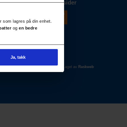
Våre andre nettsider
r som lagres på din enhet.
batter
og
en bedre
Ja, takk
Laget av
Raskweb