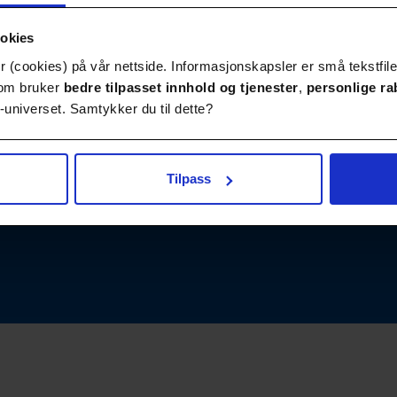
ookies
 (cookies) på vår nettside. Informasjonskapsler er små tekstfile
Publikasjoner
Kontakt
 som bruker
bedre tilpasset innhold
og tjenester
,
personlige ra
universet. Samtykker du til dette?
Tilpass