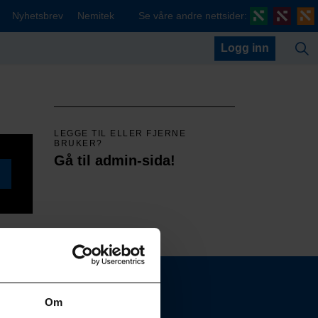
Nyhetsbrev
Nemitek
Se våre andre nettsider:
Logg inn
LEGGE TIL ELLER FJERNE
BRUKER?
Gå til admin-sida!
Om