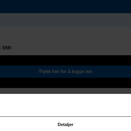
 inn
Trykk her for å logge inn
Detaljer
Søk / Viktige lenker