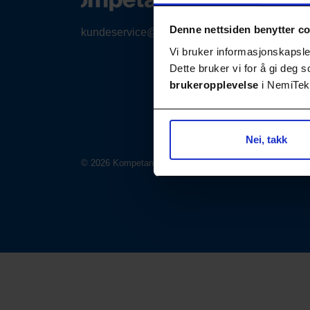
Denne nettsiden benytter c
kundeservice@nemitek.no
Vi bruker informasjonskapsler
Dette bruker vi for å gi deg
brukeropplevelse
i NemiTek-
Nei, takk
© 2026 Kompetansebiblioteket