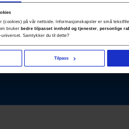
ookies
 (cookies) på vår nettside. Informasjonskapsler er små tekstfile
Publikasjoner
Kontakt
 som bruker
bedre tilpasset innhold
og tjenester
,
personlige ra
universet. Samtykker du til dette?
Tilpass