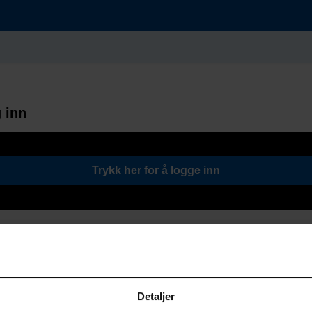
 inn
Trykk her for å logge inn
Detaljer
Søk / Viktige lenker