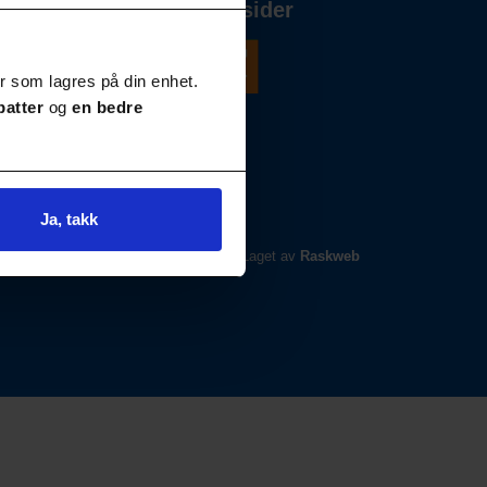
Våre andre nettsider
r som lagres på din enhet.
batter
og
en bedre
Ja, takk
Laget av
Raskweb