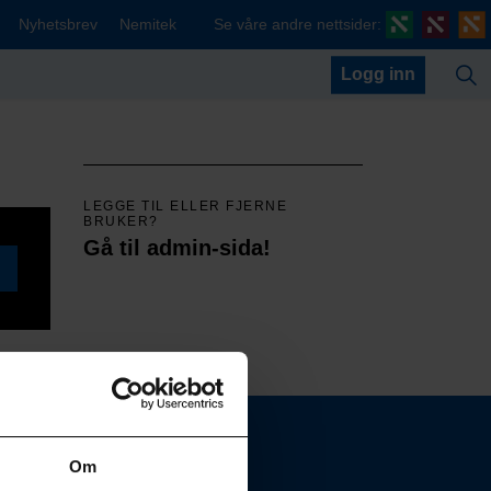
Nyhetsbrev
Nemitek
Se våre andre nettsider:
Logg inn
LEGGE TIL ELLER FJERNE
BRUKER?
Gå til admin-sida!
Om