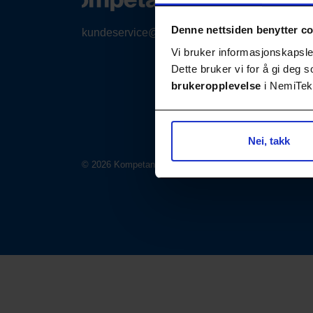
Denne nettsiden benytter c
kundeservice@nemitek.no
Vi bruker informasjonskapsler
Dette bruker vi for å gi deg
brukeropplevelse
i NemiTek-
Nei, takk
© 2026 Kompetansebiblioteket