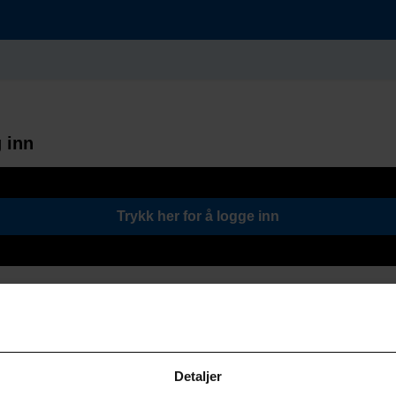
 inn
Trykk her for å logge inn
Detaljer
Søk / Viktige lenker