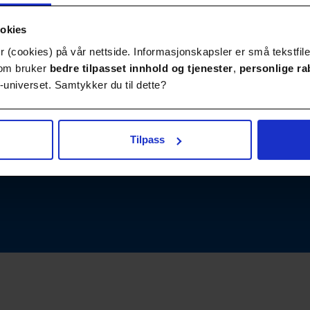
ookies
 (cookies) på vår nettside. Informasjonskapsler er små tekstfile
Publikasjoner
Kontakt
 som bruker
bedre tilpasset innhold
og tjenester
,
personlige ra
universet. Samtykker du til dette?
Tilpass