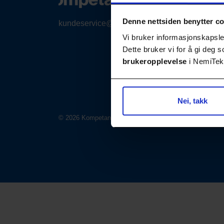
Denne nettsiden benytter c
kundeservice@nemitek.no
Vi bruker informasjonskapsler
Dette bruker vi for å gi deg
brukeropplevelse
i NemiTek-
Nei, takk
© 2026 Kompetansebiblioteket