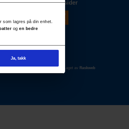
Våre andre nettsider
r som lagres på din enhet.
batter
og
en bedre
Ja, takk
Laget av
Raskweb