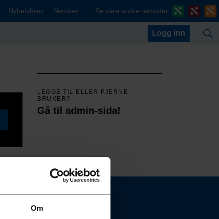
Nyhetsbrev
Nemitek
Se våre andre nettsider:
Logg inn
LEGGE TIL ELLER FJERNE
BRUKER?
Gå til admin-sida!
Om