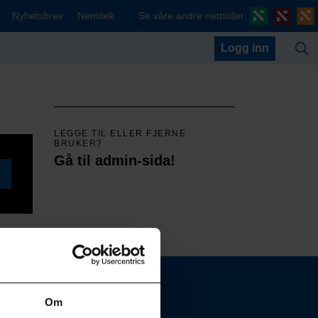
Nyhetsbrev
Nemitek
Se våre andre nettsider:
Logg inn
LEGGE TIL ELLER FJERNE
BRUKER?
Gå til admin-sida!
Om