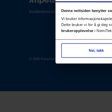
Denne nettsiden benytter c
kundeservice@nemitek.no
Vi bruker informasjonskapsler
Dette bruker vi for å gi deg
brukeropplevelse
i NemiTek-
Nei, takk
© 2026 Kompetansebiblioteket