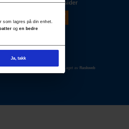
Våre andre nettsider
r som lagres på din enhet.
batter
og
en bedre
Ja, takk
Laget av
Raskweb