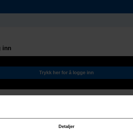
 inn
Trykk her for å logge inn
Detaljer
Søk / Viktige lenker