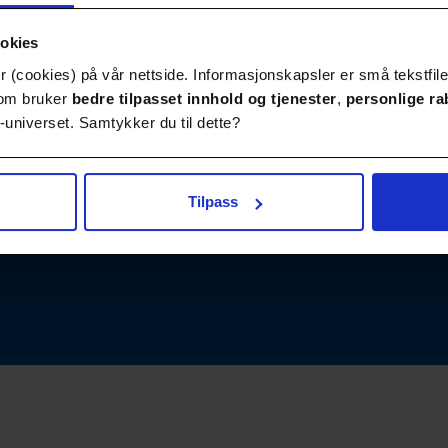
ookies
 (cookies) på vår nettside. Informasjonskapsler er små tekstfile
Publikasjoner
Kontakt
 som bruker
bedre tilpasset innhold
og tjenester
,
personlige ra
universet. Samtykker du til dette?
Tilpass