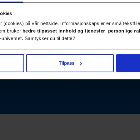
ookies
 (cookies) på vår nettside. Informasjonskapsler er små tekstfile
Publikasjoner
Kontakt
 som bruker
bedre tilpasset innhold
og tjenester
,
personlige ra
universet. Samtykker du til dette?
Tilpass