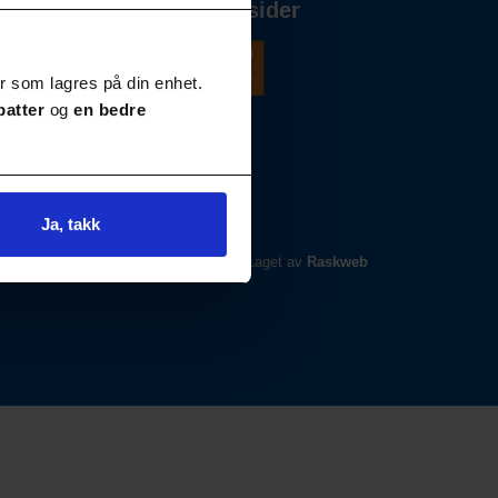
Våre andre nettsider
r som lagres på din enhet.
batter
og
en bedre
Ja, takk
Laget av
Raskweb