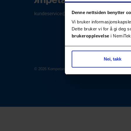
Denne nettsiden benytter c
kundeservice@nemitek.no
Vi bruker informasjonskapsler
Dette bruker vi for å gi deg
brukeropplevelse
i NemiTek-
Nei, takk
© 2026 Kompetansebiblioteket