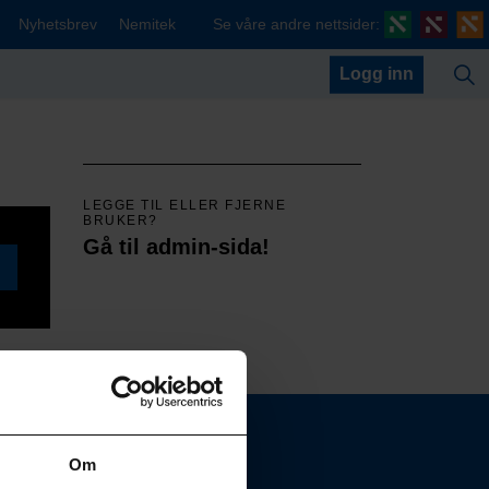
Nyhetsbrev
Nemitek
Se våre andre nettsider:
Logg inn
LEGGE TIL ELLER FJERNE
BRUKER?
Gå til admin-sida!
Om