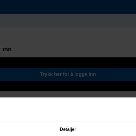
 inn
Trykk her for å logge inn
Detaljer
Søk / Viktige lenker