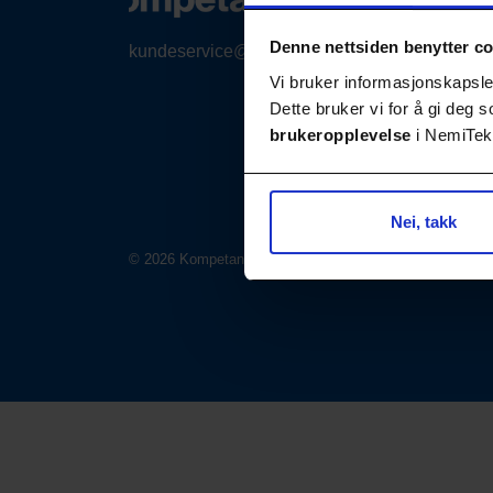
Denne nettsiden benytter c
kundeservice@nemitek.no
Vi bruker informasjonskapsler
Dette bruker vi for å gi deg
brukeropplevelse
i NemiTek-
Nei, takk
© 2026 Kompetansebiblioteket