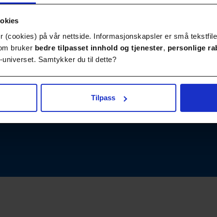
ookies
 (cookies) på vår nettside. Informasjonskapsler er små tekstfile
Publikasjoner
Kontakt
 som bruker
bedre tilpasset innhold
og tjenester
,
personlige ra
universet. Samtykker du til dette?
Tilpass