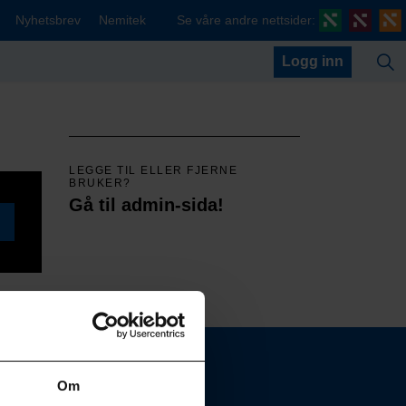
Nyhetsbrev
Nemitek
Se våre andre nettsider:
Logg inn
LEGGE TIL ELLER FJERNE
BRUKER?
Gå til admin-sida!
Om