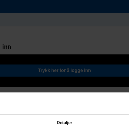
 inn
Trykk her for å logge inn
Detaljer
Søk / Viktige lenker