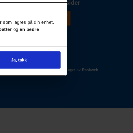
Våre andre nettsider
r som lagres på din enhet.
batter
og
en bedre
Ja, takk
Laget av
Raskweb