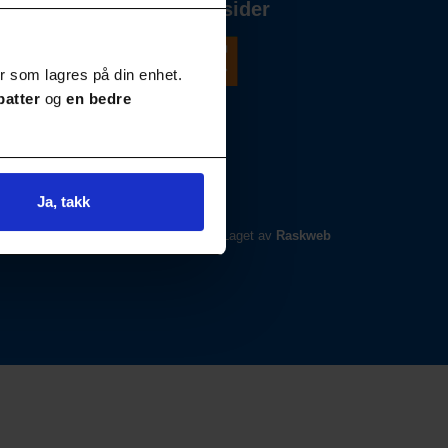
Våre andre nettsider
r som lagres på din enhet.
batter
og
en bedre
Ja, takk
Laget av
Raskweb