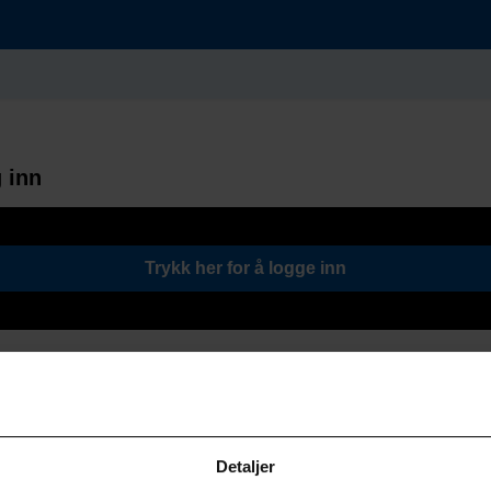
 inn
Trykk her for å logge inn
Detaljer
Søk / Viktige lenker