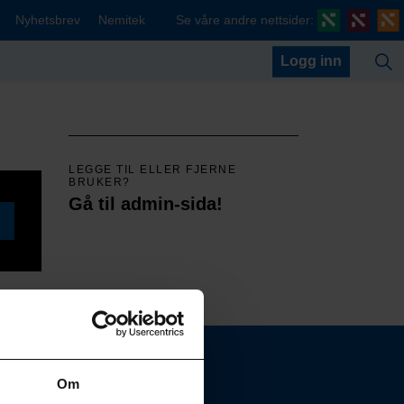
Nyhetsbrev
Nemitek
Se våre andre nettsider:
Logg inn
LEGGE TIL ELLER FJERNE
BRUKER?
Gå til admin-sida!
Om