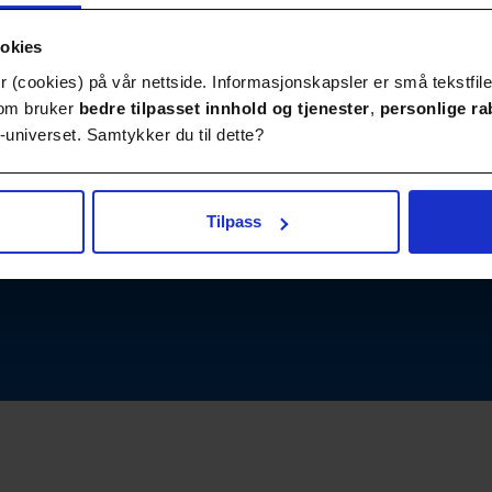
ookies
 (cookies) på vår nettside. Informasjonskapsler er små tekstfile
Publikasjoner
Kontakt
 som bruker
bedre tilpasset innhold
og tjenester
,
personlige ra
universet. Samtykker du til dette?
Tilpass