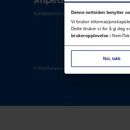
Denne nettsiden benytter c
kundeservice@nemitek.no
Vi bruker informasjonskapsler
Dette bruker vi for å gi deg
brukeropplevelse
i NemiTek-
Nei, takk
© 2026 Kompetansebiblioteket