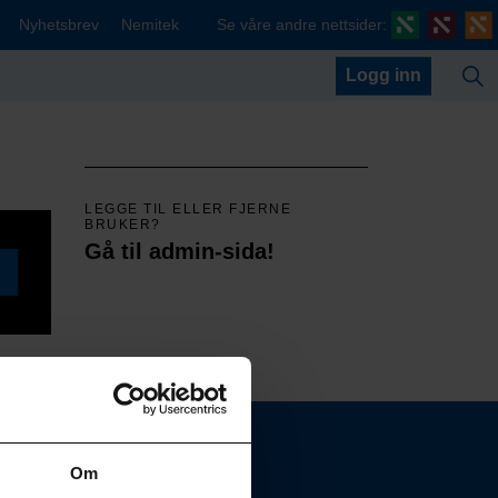
Nyhetsbrev
Nemitek
Se våre andre nettsider:
Logg inn
LEGGE TIL ELLER FJERNE
BRUKER?
Gå til admin-sida!
Om