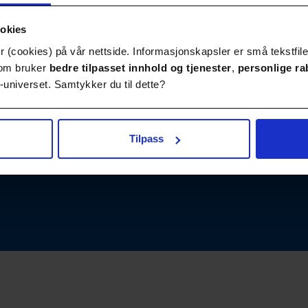
ookies
 (cookies) på vår nettside. Informasjonskapsler er små tekstfile
Publikasjoner
Kontakt
 som bruker
bedre tilpasset innhold
og tjenester
,
personlige ra
universet. Samtykker du til dette?
Tilpass