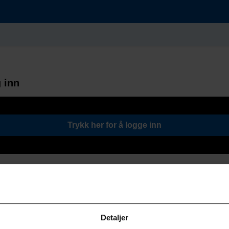
 inn
Trykk her for å logge inn
Detaljer
Søk / Viktige lenker