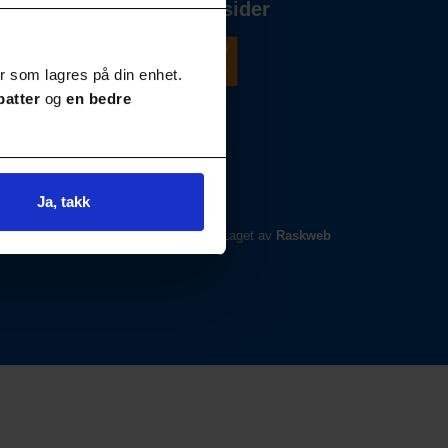
Våre andre nettsider
r som lagres på din enhet.
batter
og
en bedre
Ja, takk
Laget av
Raskweb