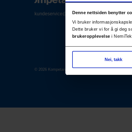
Denne nettsiden benytter c
kundeservice@nemitek.no
Vi bruker informasjonskapsler
Dette bruker vi for å gi deg
brukeropplevelse
i NemiTek-
Nei, takk
© 2026 Kompetansebiblioteket