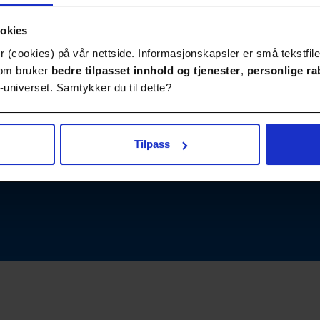
ookies
 (cookies) på vår nettside. Informasjonskapsler er små tekstfile
Publikasjoner
Kontakt
 som bruker
bedre tilpasset innhold
og tjenester
,
personlige ra
universet. Samtykker du til dette?
Tilpass