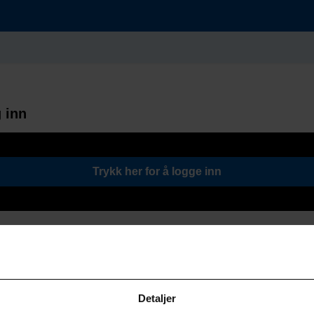
 inn
Trykk her for å logge inn
Detaljer
Søk / Viktige lenker