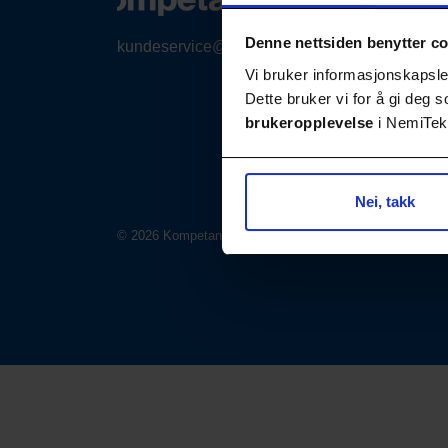
Denne nettsiden benytter c
kundeservice@nemitek.no
Vi bruker informasjonskapsler
Dette bruker vi for å gi deg
brukeropplevelse
i NemiTek-
Nei, takk
© 2026 Kompetansebiblioteket