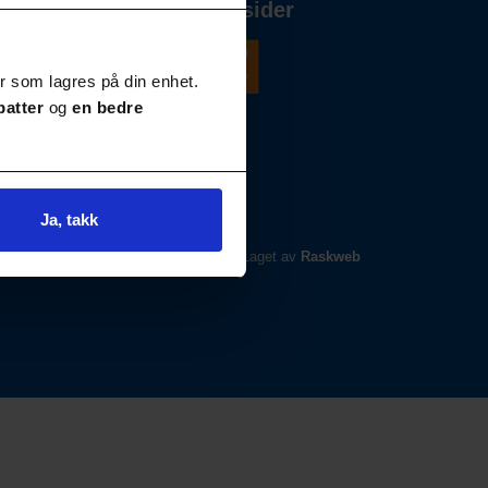
Våre andre nettsider
r som lagres på din enhet.
batter
og
en bedre
Ja, takk
Laget av
Raskweb