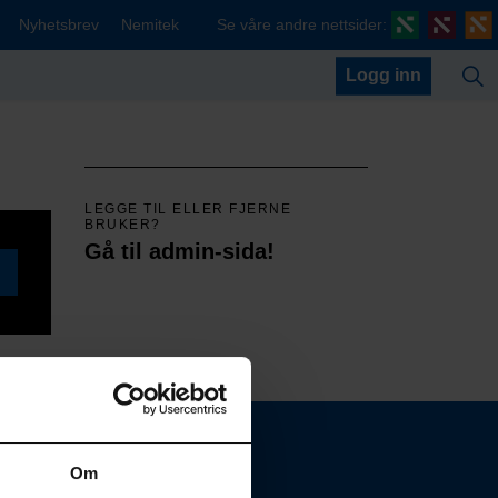
Nyhetsbrev
Nemitek
Se våre andre nettsider:
Logg inn
LEGGE TIL ELLER FJERNE
BRUKER?
Gå til admin-sida!
Om