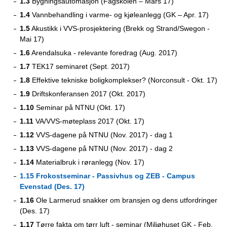
1.3
Bygningsautomasjon (Fagskolen – Mars 17)
1.4
Vannbehandling i varme- og kjøleanlegg (GK – Apr. 17)
1.5
Akustikk i VVS-prosjektering (Brekk og Strand/Swegon -
Mai 17)
1.6
Arendalsuka - relevante foredrag (Aug. 2017)
1.7
TEK17 seminaret (Sept. 2017)
1.8
Effektive tekniske boligkomplekser? (Norconsult - Okt. 17)
1.9
Driftskonferansen 2017 (Okt. 2017)
1.10
Seminar på NTNU (Okt. 17)
1.11
VA/VVS-møteplass 2017 (Okt. 17)
1.12
VVS-dagene på NTNU (Nov. 2017) - dag 1
1.13
VVS-dagene på NTNU (Nov. 2017) - dag 2
1.14
Materialbruk i røranlegg (Nov. 17)
1.15
Frokostseminar - Passivhus og ZEB - Campus
Evenstad (Des. 17)
1.16
Ole Larmerud snakker om bransjen og dens utfordringer
(Des. 17)
1.17
Tørre fakta om tørr luft - seminar (Miljøhuset GK - Feb.