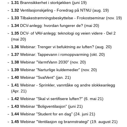
1.31
Brannsikkerhet i storkjøkken (juni 19)
1.32
Ventilasjonskjøling - Foredrag på NTNU (aug. 19)
1.33
Tilbakestrømningsbeskyttelse - Frokostseminar (nov. 19)
1.34
DCV-anlegg: hvordan fungerer de? (mai 20)
1.35
DCV- of VAV-anlegg: teknologi og veien videre - Del 2
(mai 20)
1.36
Webinar: Trenger vi befuktning av luften? (aug. 20)
1.37
Webinar: Tappevann i romoppvarming (okt. 20)
1.38
Webinar "VarmtVann 2030" (nov. 20)
1.39
Webinar "Narturlige kuldemedier" (nov. 20)
1.40
Webinar "SvalVent" (jan. 21)
1.41
Webinar - Sprinkler, vanntåke og andre slokkeanlegg
(Apr. 21)
1.42
Webinar "Skal vi sertifisere luften?" (6. mai 21)
1.43
Webinar "Boligventilasjon" (juni 21)
1.44
Webinar "Student for en dag" (24. juni 21)
1.45
Webinar "Ventilasjon og brannstrategi" (19. august 21)